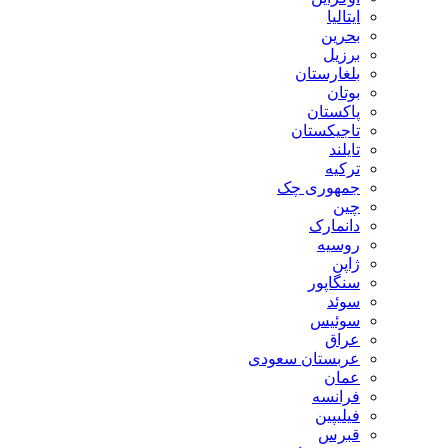
ایتالیا
بحرین
برزیل
بلغارستان
بوتان
پاکستان
تاجیکستان
تایلند
ترکیه
جمهوری چک
چین
دانمارک
روسیه
ژاپن
سنگاپور
سوئد
سوئیس
عراق
عربستان سعودی
عمان
فرانسه
فیلیپین
قبرس