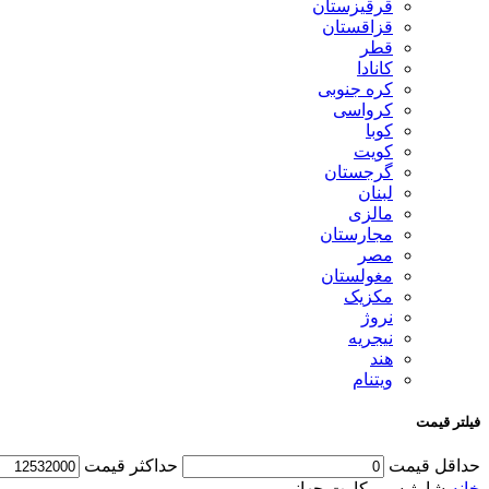
قرقیزستان
قزاقستان
قطر
کانادا
کره جنوبی
کرواسی
کوبا
کویت
گرجستان
لبنان
مالزی
مجارستان
مصر
مغولستان
مکزیک
نروژ
نیجریه
هند
ویتنام
فیلتر قیمت
حداقل قیمت
حداكثر قيمت
خانه
شارژ سیم کارت جهانی