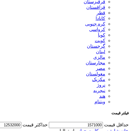
قرقیزستان
قزاقستان
قطر
کانادا
کره جنوبی
کرواسی
کوبا
کویت
گرجستان
لبنان
مالزی
مجارستان
مصر
مغولستان
مکزیک
نروژ
نیجریه
هند
ویتنام
فیلتر قیمت
حداقل قیمت
حداكثر قيمت
خانه
شارژ سیم کارت جهانی
استرالیا