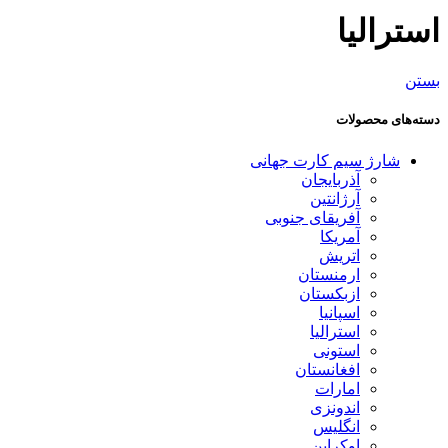
استرالیا
بستن
دسته‌های محصولات
شارژ سیم کارت جهانی
آذربایجان
آرژانتین
آفریقای جنوبی
آمریکا
اتریش
ارمنستان
ازبکستان
اسپانیا
استرالیا
استونی
افغانستان
امارات
اندونزی
انگلیس
اوکراین