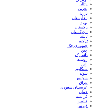
ایتالیا
بحرین
برزیل
بلغارستان
بوتان
پاکستان
تاجیکستان
تایلند
ترکیه
جمهوری چک
چین
دانمارک
روسیه
ژاپن
سنگاپور
سوئد
سوئیس
عراق
عربستان سعودی
عمان
فرانسه
فیلیپین
قبرس