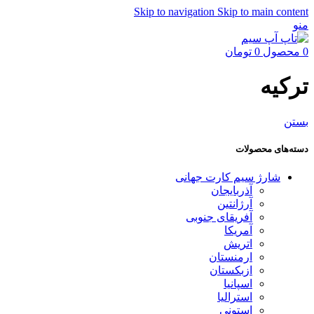
Skip to navigation
Skip to main content
منو
0
محصول
0
تومان
ترکیه
بستن
دسته‌های محصولات
شارژ سیم کارت جهانی
آذربایجان
آرژانتین
آفریقای جنوبی
آمریکا
اتریش
ارمنستان
ازبکستان
اسپانیا
استرالیا
استونی