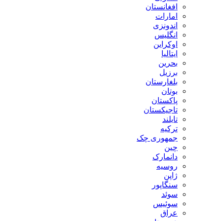
افغانستان
امارات
اندونزی
انگلیس
اوکراین
ایتالیا
بحرین
برزیل
بلغارستان
بوتان
پاکستان
تاجیکستان
تایلند
ترکیه
جمهوری چک
چین
دانمارک
روسیه
ژاپن
سنگاپور
سوئد
سوئیس
عراق