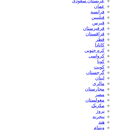
عربستان سعودی
عمان
فرانسه
فیلیپین
قبرس
قرقیزستان
قزاقستان
قطر
کانادا
کره جنوبی
کرواسی
کوبا
کویت
گرجستان
لبنان
مالزی
مجارستان
مصر
مغولستان
مکزیک
نروژ
نیجریه
هند
ویتنام