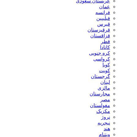
عربستان سعودی
عمان
فرانسه
فیلیپین
قبرس
قرقیزستان
قزاقستان
قطر
کانادا
کره جنوبی
کرواسی
کوبا
کویت
گرجستان
لبنان
مالزی
مجارستان
مصر
مغولستان
مکزیک
نروژ
نیجریه
هند
ویتنام