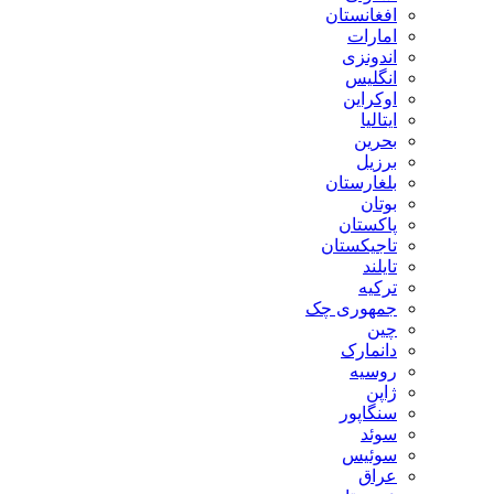
افغانستان
امارات
اندونزی
انگلیس
اوکراین
ایتالیا
بحرین
برزیل
بلغارستان
بوتان
پاکستان
تاجیکستان
تایلند
ترکیه
جمهوری چک
چین
دانمارک
روسیه
ژاپن
سنگاپور
سوئد
سوئیس
عراق