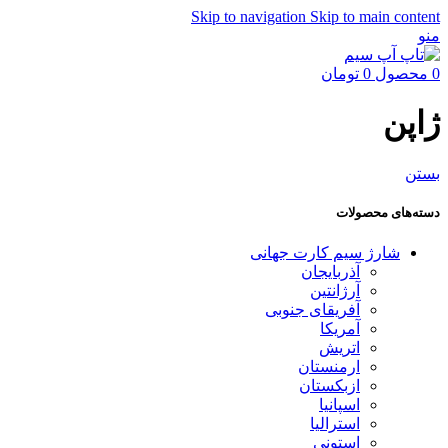
Skip to navigation
Skip to main content
منو
0
محصول
0
تومان
ژاپن
بستن
دسته‌های محصولات
شارژ سیم کارت جهانی
آذربایجان
آرژانتین
آفریقای جنوبی
آمریکا
اتریش
ارمنستان
ازبکستان
اسپانیا
استرالیا
استونی