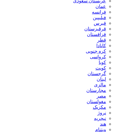
عربستان سعودی
عمان
فرانسه
فیلیپین
قبرس
قرقیزستان
قزاقستان
قطر
کانادا
کره جنوبی
کرواسی
کوبا
کویت
گرجستان
لبنان
مالزی
مجارستان
مصر
مغولستان
مکزیک
نروژ
نیجریه
هند
ویتنام