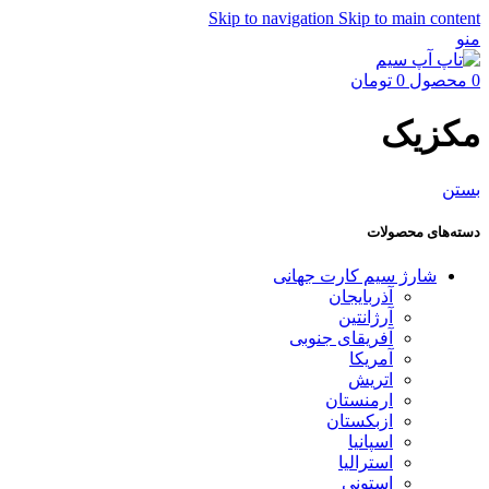
Skip to navigation
Skip to main content
منو
0
محصول
0
تومان
مکزیک
بستن
دسته‌های محصولات
شارژ سیم کارت جهانی
آذربایجان
آرژانتین
آفریقای جنوبی
آمریکا
اتریش
ارمنستان
ازبکستان
اسپانیا
استرالیا
استونی