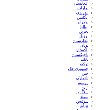
افغانستان
امارات
اندونزی
انگلیس
اوکراین
ایتالیا
بحرین
برزیل
بلغارستان
بوتان
پاکستان
تاجیکستان
تایلند
ترکیه
جمهوری چک
چین
دانمارک
روسیه
ژاپن
سنگاپور
سوئد
سوئیس
عراق