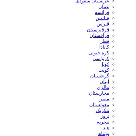
عربستان سعودی
عمان
فرانسه
فیلیپین
قبرس
قرقیزستان
قزاقستان
قطر
کانادا
کره جنوبی
کرواسی
کوبا
کویت
گرجستان
لبنان
مالزی
مجارستان
مصر
مغولستان
مکزیک
نروژ
نیجریه
هند
ویتنام