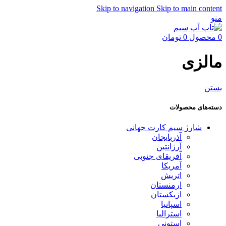
Skip to navigation
Skip to main content
منو
0
محصول
0
تومان
مالزی
بستن
دسته‌های محصولات
شارژ سیم کارت جهانی
آذربایجان
آرژانتین
آفریقای جنوبی
آمریکا
اتریش
ارمنستان
ازبکستان
اسپانیا
استرالیا
استونی