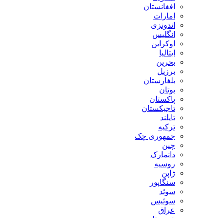
افغانستان
امارات
اندونزی
انگلیس
اوکراین
ایتالیا
بحرین
برزیل
بلغارستان
بوتان
پاکستان
تاجیکستان
تایلند
ترکیه
جمهوری چک
چین
دانمارک
روسیه
ژاپن
سنگاپور
سوئد
سوئیس
عراق