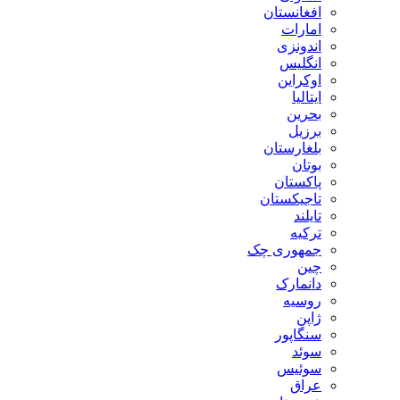
افغانستان
امارات
اندونزی
انگلیس
اوکراین
ایتالیا
بحرین
برزیل
بلغارستان
بوتان
پاکستان
تاجیکستان
تایلند
ترکیه
جمهوری چک
چین
دانمارک
روسیه
ژاپن
سنگاپور
سوئد
سوئیس
عراق