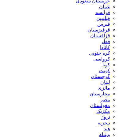
عربستان سعودی
عمان
فرانسه
فیلیپین
قبرس
قرقیزستان
قزاقستان
قطر
کانادا
کره جنوبی
کرواسی
کوبا
کویت
گرجستان
لبنان
مالزی
مجارستان
مصر
مغولستان
مکزیک
نروژ
نیجریه
هند
ویتنام