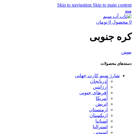
Skip to navigation
Skip to main content
منو
0
محصول
0
تومان
کره جنوبی
بستن
دسته‌های محصولات
شارژ سیم کارت جهانی
آذربایجان
آرژانتین
آفریقای جنوبی
آمریکا
اتریش
ارمنستان
ازبکستان
اسپانیا
استرالیا
استونی