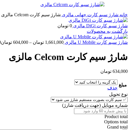
خانه
شارژ سیم کارت جهانی
مالزی
شارژ سیم کارت Celcom مالزی
شارژ سیم کارت DiGi مالزی
0
تومان
بازگشت به محصولات
شارژ سیم کارت U Mobile مالزی
1,661,000
تومان
–
604,000
تومان
00
شارژ سیم کارت Celcom مالزی
634,000
تومان
مبلغ
حذف
نوع تحویل
شماره موبایل (جهت دریافت شارژ)
Product total
Options total
Grand total