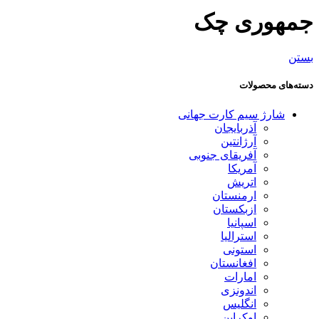
جمهوری چک
بستن
دسته‌های محصولات
شارژ سیم کارت جهانی
آذربایجان
آرژانتین
آفریقای جنوبی
آمریکا
اتریش
ارمنستان
ازبکستان
اسپانیا
استرالیا
استونی
افغانستان
امارات
اندونزی
انگلیس
اوکراین