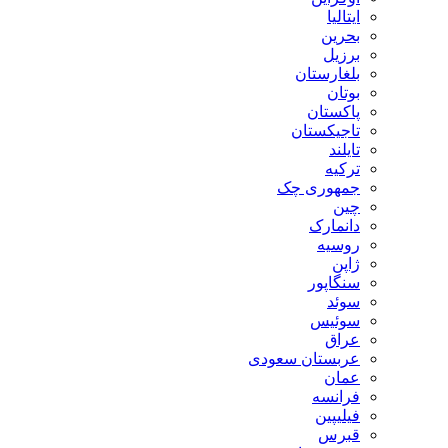
ایتالیا
بحرین
برزیل
بلغارستان
بوتان
پاکستان
تاجیکستان
تایلند
ترکیه
جمهوری چک
چین
دانمارک
روسیه
ژاپن
سنگاپور
سوئد
سوئیس
عراق
عربستان سعودی
عمان
فرانسه
فیلیپین
قبرس