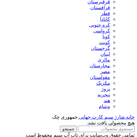
قرقیزستان
قزاقستان
قطر
کانادا
کره جنوبی
کرواسی
کوبا
کویت
گرجستان
لبنان
مالزی
مجارستان
مصر
مغولستان
مکزیک
نروژ
نیجریه
هند
ویتنام
خانه
شارژ سیم کارت جهانی
جمهوری چک
هیچ محصولی یافت نشد.
جستجو
تمامی حقوق وب‌سایت برای تاپ آپ سیم محفوظ است