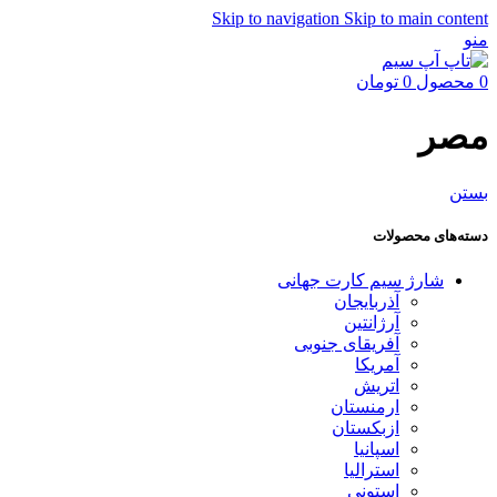
Skip to navigation
Skip to main content
منو
0
محصول
0
تومان
مصر
بستن
دسته‌های محصولات
شارژ سیم کارت جهانی
آذربایجان
آرژانتین
آفریقای جنوبی
آمریکا
اتریش
ارمنستان
ازبکستان
اسپانیا
استرالیا
استونی