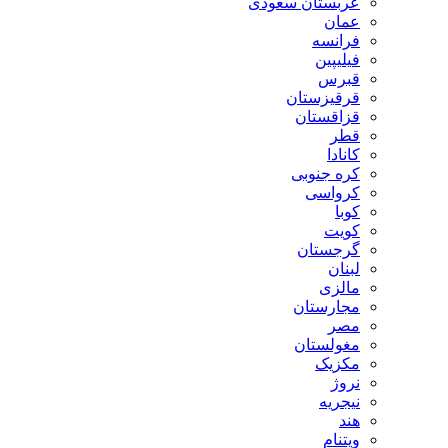
عربستان سعودی
عمان
فرانسه
فیلیپین
قبرس
قرقیزستان
قزاقستان
قطر
کانادا
کره جنوبی
کرواسی
کوبا
کویت
گرجستان
لبنان
مالزی
مجارستان
مصر
مغولستان
مکزیک
نروژ
نیجریه
هند
ویتنام