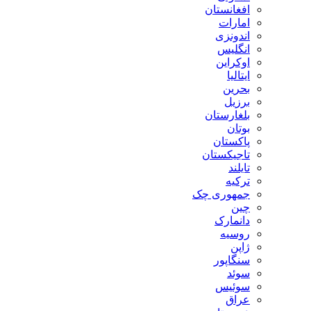
افغانستان
امارات
اندونزی
انگلیس
اوکراین
ایتالیا
بحرین
برزیل
بلغارستان
بوتان
پاکستان
تاجیکستان
تایلند
ترکیه
جمهوری چک
چین
دانمارک
روسیه
ژاپن
سنگاپور
سوئد
سوئیس
عراق