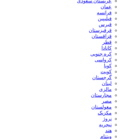
عربستان سعودی
عمان
فرانسه
فیلیپین
قبرس
قرقیزستان
قزاقستان
قطر
کانادا
کره جنوبی
کرواسی
کوبا
کویت
گرجستان
لبنان
مالزی
مجارستان
مصر
مغولستان
مکزیک
نروژ
نیجریه
هند
ویتنام