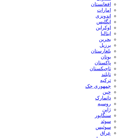
افغانستان
امارات
اندونزی
انگلیس
اوکراین
ایتالیا
بحرین
برزیل
بلغارستان
بوتان
پاکستان
تاجیکستان
تایلند
ترکیه
جمهوری چک
چین
دانمارک
روسیه
ژاپن
سنگاپور
سوئد
سوئیس
عراق