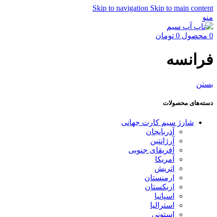
Skip to navigation
Skip to main content
منو
0
محصول
0
تومان
فرانسه
بستن
دسته‌های محصولات
شارژ سیم کارت جهانی
آذربایجان
آرژانتین
آفریقای جنوبی
آمریکا
اتریش
ارمنستان
ازبکستان
اسپانیا
استرالیا
استونی