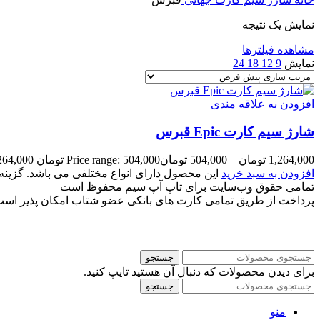
نمایش یک نتیجه
مشاهده فیلترها
نمایش
9
12
18
24
افزودن به علاقه مندی
شارژ سیم کارت Epic قبرس
1,264,000
تومان
–
504,000
تومان
Price range: 504,000 تومان through 1,264,000 تومان
افزودن به سبد خرید
این محصول دارای انواع مختلفی می باشد. گزی
تمامی حقوق وب‌سایت برای تاپ آپ سیم محفوظ است
پرداخت از طریق تمامی کارت های بانکی عضو شتاب امکان پذیر اس
جستجو
برای دیدن محصولات که دنبال آن هستید تایپ کنید.
جستجو
منو