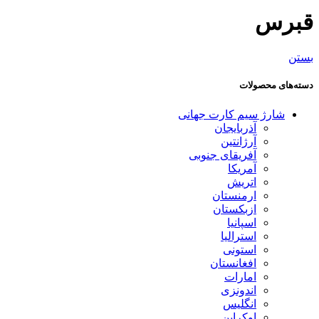
قبرس
بستن
دسته‌های محصولات
شارژ سیم کارت جهانی
آذربایجان
آرژانتین
آفریقای جنوبی
آمریکا
اتریش
ارمنستان
ازبکستان
اسپانیا
استرالیا
استونی
افغانستان
امارات
اندونزی
انگلیس
اوکراین