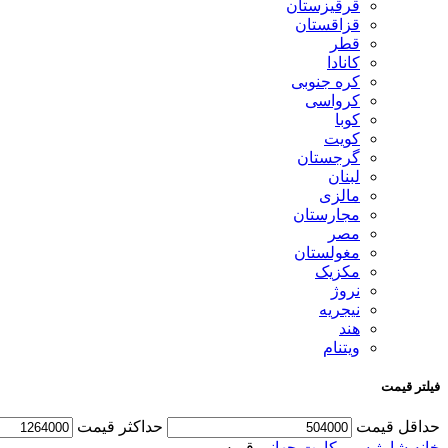
قرقیزستان
قزاقستان
قطر
کانادا
کره جنوبی
کرواسی
کوبا
کویت
گرجستان
لبنان
مالزی
مجارستان
مصر
مغولستان
مکزیک
نروژ
نیجریه
هند
ویتنام
فیلتر قیمت
حداقل قیمت
حداكثر قيمت
خانه
شارژ سیم کارت جهانی
قبرس