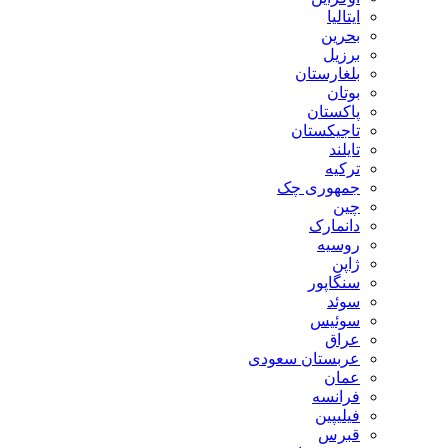
ایتالیا
بحرین
برزیل
بلغارستان
بوتان
پاکستان
تاجیکستان
تایلند
ترکیه
جمهوری چک
چین
دانمارک
روسیه
ژاپن
سنگاپور
سوئد
سوئیس
عراق
عربستان سعودی
عمان
فرانسه
فیلیپین
قبرس