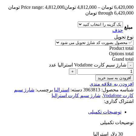
6,420,000
تومان
–
4,812,000
تومان
Price range: 4,812,000 تومان
through 6,420,000 تومان
مبلغ
حذف
نوع تحویل
Product total
Options total
Grand total
شارژ سیم کارت Vodafone استرالیا عدد
افزودن به سبد خرید
افزودن به علاقه مندی
شناسه محصول:
3963813
دسته:
استرالیا
برچسب:
شارژ سیم
کارت Vodafone
,
شارژ سیم کارت استرالیا
اشتراک گذاری:
توضیحات تکمیلی
توضیحات تکمیلی
30 دلار استرالیا