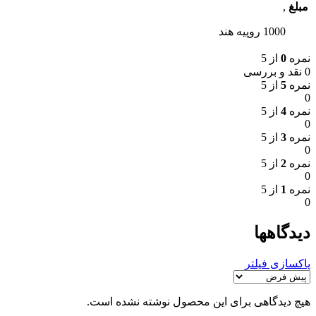
مبلغ
,
1000 روپیه هند
نمره
0
از 5
0 نقد و بررسی
نمره
5
از 5
0
نمره
4
از 5
0
نمره
3
از 5
0
نمره
2
از 5
0
نمره
1
از 5
0
دیدگاهها
پاکسازی فیلتر
هیچ دیدگاهی برای این محصول نوشته نشده است.