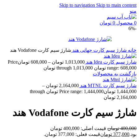
Skip to navigation
Skip to main content
منو
0
محصول
0
تومان
-6%
خانه
شارژ سیم کارت جهانی
هند
شارژ سیم کارت Vodafone هند
شارژ سیم کارت Idea هند
1,013,000
تومان
–
608,000
تومان
Price
range: 608,000 تومان through 1,013,000 تومان
بازگشت به محصولات
شارژ سیم کارت MTNL هند
2,164,000
تومان
–
1,444,000
تومان
Price range: 1,444,000 تومان through
2,164,000 تومان
شارژ سیم کارت Vodafone هند
400,000
تومان
قیمت اصلی: 400,000 تومان
بود.
377,000
تومان
قیمت فعلی: 377,000 تومان.