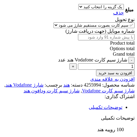
مبلغ
حذف
نوع تحویل
شماره موبایل (جهت دریافت شارژ)
Product total
Options total
Grand total
شارژ سیم کارت Vodafone هند عدد
افزودن به سبد خرید
افزودن به علاقه مندی
شناسه محصول:
4255994
دسته:
هند
برچسب:
شارژ Vodafone هند
,
شارژ سیم کارت Vodafone
,
شارژ سیم کارت ودافون هند
اشتراک گذاری:
توضیحات تکمیلی
توضیحات تکمیلی
100 روپیه هند