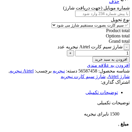
حذف
شماره موبایل (جهت دریافت شارژ)
نوع تحویل
Product total
Options total
Grand total
شارژ سیم کارت Airtel نیجریه عدد
افزودن به سبد خرید
افزودن به علاقه مندی
شناسه محصول:
56587458
دسته:
نیجریه
برچسب:
Airtel نیجریه
,
شارژ Airtel
,
شارژ سیم کارت نیجریه
اشتراک گذاری:
توضیحات تکمیلی
توضیحات تکمیلی
1500 نایرای نیجریه
مبلغ
,