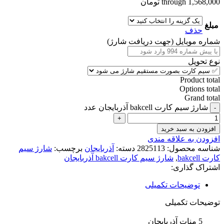
through 1,568,000 تومان
مبلغ
حذف
شماره موبایل (جهت دریافت شارژ)
نوع تحویل
Product total
Options total
Grand total
شارژ سیم کارت bakcell آذربایجان عدد
افزودن به سبد خرید
افزودن به علاقه مندی
شناسه محصول:
2825113
دسته:
آذربایجان
برچسب:
شارژ سیم
کارت bakcell
,
شارژ سیم کارت bakcell آذربایجان
اشتراک گذاری:
توضیحات تکمیلی
توضیحات تکمیلی
5 منات آذربایجان