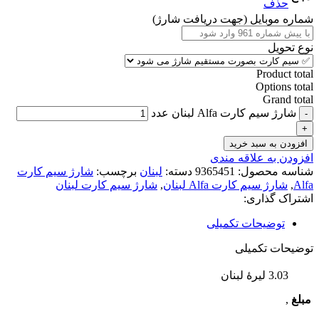
حذف
شماره موبایل (جهت دریافت شارژ)
نوع تحویل
Product total
Options total
Grand total
شارژ سیم کارت Alfa لبنان عدد
افزودن به سبد خرید
افزودن به علاقه مندی
شناسه محصول:
9365451
دسته:
لبنان
برچسب:
شارژ سیم کارت
Alfa
,
شارژ سیم کارت Alfa لبنان
,
شارژ سیم کارت لبنان
اشتراک گذاری:
توضیحات تکمیلی
توضیحات تکمیلی
3.03 لیرهٔ لبنان
مبلغ
,