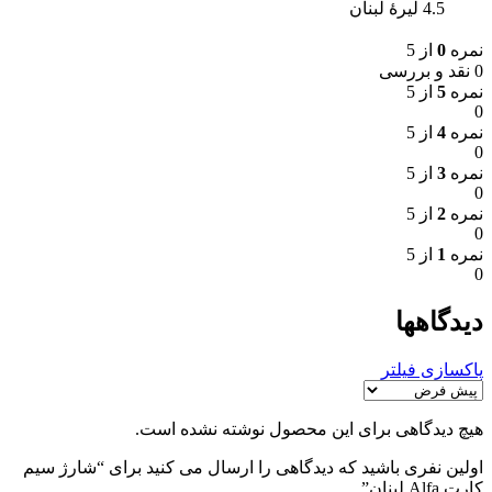
4.5 لیرهٔ لبنان
نمره
0
از 5
0 نقد و بررسی
نمره
5
از 5
0
نمره
4
از 5
0
نمره
3
از 5
0
نمره
2
از 5
0
نمره
1
از 5
0
دیدگاهها
پاکسازی فیلتر
هیچ دیدگاهی برای این محصول نوشته نشده است.
اولین نفری باشید که دیدگاهی را ارسال می کنید برای “شارژ سیم
کارت Alfa لبنان”