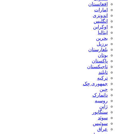
افغانستان
امارات
اندونزی
انگلیس
اوکراین
ایتالیا
بحرین
برزیل
بلغارستان
بوتان
پاکستان
تاجیکستان
تایلند
ترکیه
جمهوری چک
چین
دانمارک
روسیه
ژاپن
سنگاپور
سوئد
سوئیس
عراق