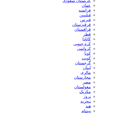
عربستان سعودی
عمان
فرانسه
فیلیپین
قبرس
قرقیزستان
قزاقستان
قطر
کانادا
کره جنوبی
کرواسی
کوبا
کویت
گرجستان
لبنان
مالزی
مجارستان
مصر
مغولستان
مکزیک
نروژ
نیجریه
هند
ویتنام