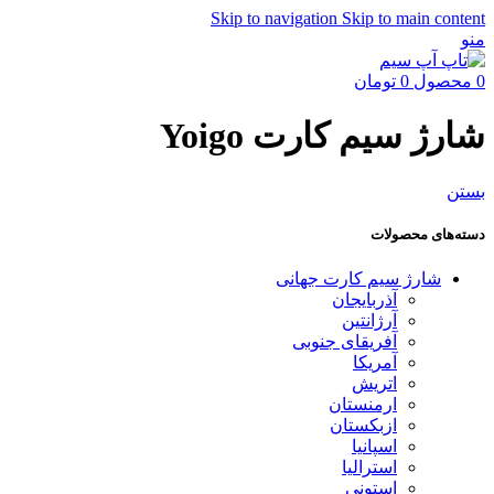
Skip to navigation
Skip to main content
منو
0
محصول
0
تومان
شارژ سیم کارت Yoigo
بستن
دسته‌های محصولات
شارژ سیم کارت جهانی
آذربایجان
آرژانتین
آفریقای جنوبی
آمریکا
اتریش
ارمنستان
ازبکستان
اسپانیا
استرالیا
استونی