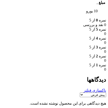
مبلغ
,
10 یورو
نمره
0
از 5
0 نقد و بررسی
نمره
5
از 5
0
نمره
4
از 5
0
نمره
3
از 5
0
نمره
2
از 5
0
نمره
1
از 5
0
دیدگاهها
پاکسازی فیلتر
هیچ دیدگاهی برای این محصول نوشته نشده است.