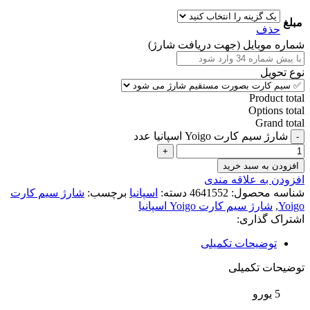
مبلغ
حذف
شماره موبایل (جهت دریافت شارژ)
نوع تحویل
Product total
Options total
Grand total
شارژ سیم کارت Yoigo اسپانیا عدد
افزودن به سبد خرید
افزودن به علاقه مندی
شناسه محصول:
4641552
دسته:
اسپانیا
برچسب:
شارژ سیم کارت
Yoigo
,
شارژ سیم کارت Yoigo اسپانیا
اشتراک گذاری:
توضیحات تکمیلی
توضیحات تکمیلی
5 یورو