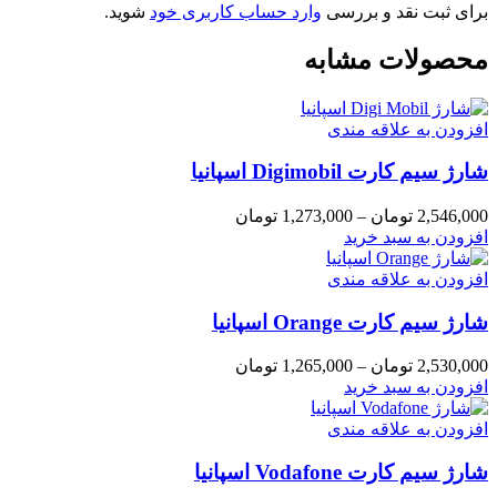
برای ثبت نقد و بررسی
وارد حساب کاربری خود
شوید.
محصولات مشابه
افزودن به علاقه مندی
شارژ سیم کارت Digimobil اسپانیا
Price
2,546,000
تومان
–
1,273,000
تومان
range:
این
افزودن به سبد خرید
1,273,000 تومان
محصول
through
دارای
افزودن به علاقه مندی
2,546,000 تومان
انواع
شارژ سیم کارت Orange اسپانیا
مختلفی
می
باشد.
Price
2,530,000
تومان
–
1,265,000
تومان
گزینه
range:
این
افزودن به سبد خرید
ها
1,265,000 تومان
محصول
through
ممکن
دارای
افزودن به علاقه مندی
2,530,000 تومان
است
انواع
در
شارژ سیم کارت Vodafone اسپانیا
مختلفی
صفحه
می