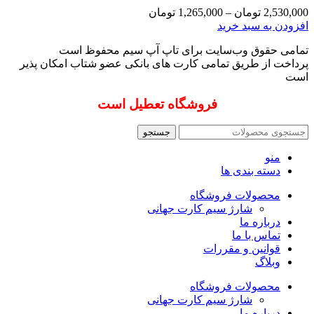
محصول
باشد.
Price
2,530,000
تومان
–
1,265,000
تومان
انتخاب
گزینه
range:
این
افزودن به سبد خرید
شوند
ها
1,265,000 تومان
محصول
through
ممکن
تمامی حقوق وب‌سایت برای تاپ آپ سیم محفوظ است
دارای
2,530,000 تومان
است
پرداخت از طریق تمامی کارت های بانکی عضو شتاب امکان پذیر
انواع
در
است
مختلفی
صفحه
می
فروشگاه تعطیل است
محصول
باشد.
انتخاب
گزینه
شوند
ها
جستجو
ممکن
منو
است
دسته بندی ها
در
صفحه
محصولات فروشگاه
محصول
شارژ سیم کارت جهانی
انتخاب
درباره ما
شوند
تماس با ما
قوانین و مقررات
وبلاگ
محصولات فروشگاه
شارژ سیم کارت جهانی
درباره ما