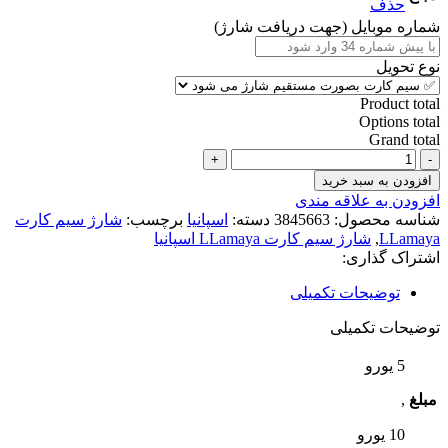
through
حذف
2,523,000 تومان
شماره موبایل (جهت دریافت شارژ)
نوع تحویل
Product total
Options total
Grand total
شارژ
سیم
افزودن به سبد خرید
کارت
افزودن به علاقه مندی
LLamaya
شناسه محصول:
3845663
دسته:
اسپانیا
برچسب:
شارژ سیم کارت
Móvil
LLamaya
,
شارژ سیم کارت LLamaya اسپانیا
España
اشتراک گذاری:
اسپانیا
عدد
توضیحات تکمیلی
توضیحات تکمیلی
5 یورو
مبلغ
,
10 یورو