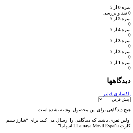
نمره
0
از 5
0 نقد و بررسی
نمره
5
از 5
0
نمره
4
از 5
0
نمره
3
از 5
0
نمره
2
از 5
0
نمره
1
از 5
0
دیدگاهها
پاکسازی فیلتر
هیچ دیدگاهی برای این محصول نوشته نشده است.
اولین نفری باشید که دیدگاهی را ارسال می کنید برای “شارژ سیم
کارت LLamaya Móvil España اسپانیا”