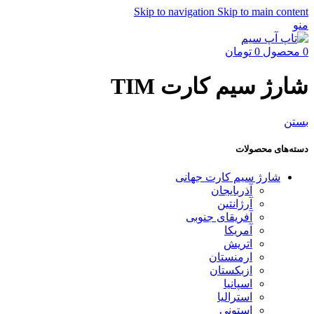
Skip to navigation
Skip to main content
منو
0
محصول
0
تومان
شارژ سیم کارت TIM
بستن
دسته‌های محصولات
شارژ سیم کارت جهانی
آذربایجان
آرژانتین
آفریقای جنوبی
آمریکا
اتریش
ارمنستان
ازبکستان
اسپانیا
استرالیا
استونی