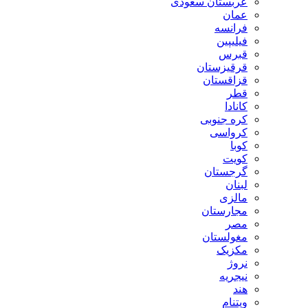
عربستان سعودی
عمان
فرانسه
فیلیپین
قبرس
قرقیزستان
قزاقستان
قطر
کانادا
کره جنوبی
کرواسی
کوبا
کویت
گرجستان
لبنان
مالزی
مجارستان
مصر
مغولستان
مکزیک
نروژ
نیجریه
هند
ویتنام