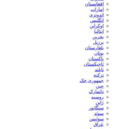
افغانستان
امارات
اندونزی
انگلیس
اوکراین
ایتالیا
بحرین
برزیل
بلغارستان
بوتان
پاکستان
تاجیکستان
تایلند
ترکیه
جمهوری چک
چین
دانمارک
روسیه
ژاپن
سنگاپور
سوئد
سوئیس
عراق