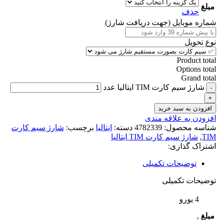
مبلغ
حذف
شماره موبایل (جهت دریافت شارژ)
نوع تحویل
Product total
Options total
Grand total
شارژ سیم کارت TIM ایتالیا عدد
افزودن به سبد خرید
افزودن به علاقه مندی
شناسه محصول:
4782339
دسته:
ایتالیا
برچسب:
شارژ سیم کارت
TIM
,
شارژ سیم کارت TIM ایتالیا
اشتراک گذاری:
توضیحات تکمیلی
توضیحات تکمیلی
4 یورو
مبلغ
,