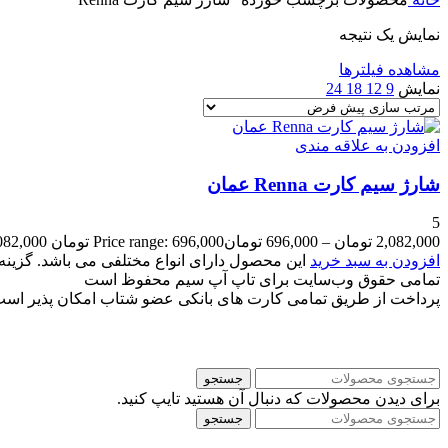
نمایش یک نتیجه
مشاهده فیلترها
نمایش
9
12
18
24
افزودن به علاقه مندی
شارژ سیم کارت Renna عمان
5
2,082,000
تومان
–
696,000
تومان
Price range: 696,000 تومان through 2,082,000 تومان
افزودن به سبد خرید
این محصول دارای انواع مختلفی می باشد. گزی
تمامی حقوق وب‌سایت برای تاپ آپ سیم محفوظ است
پرداخت از طریق تمامی کارت های بانکی عضو شتاب امکان پذیر اس
جستجو
برای دیدن محصولات که دنبال آن هستید تایپ کنید.
جستجو