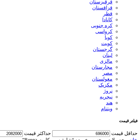
قرقیزستان
قزاقستان
قطر
کانادا
کره جنوبی
کرواسی
کوبا
کویت
گرجستان
لبنان
مالزی
مجارستان
مصر
مغولستان
مکزیک
نروژ
نیجریه
هند
ویتنام
فیلتر قیمت
حداقل قیمت
حداكثر قيمت
خانه
محصولات برچسب خورده “شارژ سیم کارت Renna”