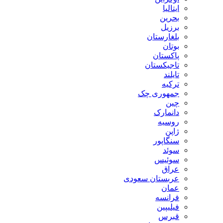
ایتالیا
بحرین
برزیل
بلغارستان
بوتان
پاکستان
تاجیکستان
تایلند
ترکیه
جمهوری چک
چین
دانمارک
روسیه
ژاپن
سنگاپور
سوئد
سوئیس
عراق
عربستان سعودی
عمان
فرانسه
فیلیپین
قبرس