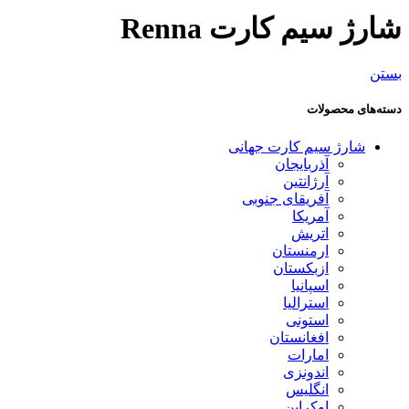
شارژ سیم کارت Renna
بستن
دسته‌های محصولات
شارژ سیم کارت جهانی
آذربایجان
آرژانتین
آفریقای جنوبی
آمریکا
اتریش
ارمنستان
ازبکستان
اسپانیا
استرالیا
استونی
افغانستان
امارات
اندونزی
انگلیس
اوکراین