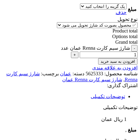
مبلغ
حذف
نوع تحویل
Product total
Options total
Grand total
شارژ سیم کارت Renna عمان عدد
افزودن به سبد خرید
افزودن به علاقه مندی
شناسه محصول:
5625333
دسته:
عمان
برچسب:
شارژ سیم کارت
Renna
,
شارژ سیم کارت Renna عمان
اشتراک گذاری:
توضیحات تکمیلی
توضیحات تکمیلی
1 ریال عمان
مبلغ
,