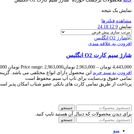
نمایش یک نتیجه
مشاهده فیلترها
نمایش
9
12
18
24
افزودن به علاقه مندی
شارژ سیم کارت O2 انگلیس
4,443,000
تومان
–
2,963,000
تومان
Price range: 2,963,000 تومان through 4,443,000 تومان
افزودن به سبد خرید
این محصول دارای انواع مختلفی می باشد. گزی
تمامی حقوق وب‌سایت برای تاپ آپ سیم محفوظ است
پرداخت از طریق تمامی کارت های بانکی عضو شتاب امکان پذیر اس
جستجو
برای دیدن محصولات که دنبال آن هستید تایپ کنید.
جستجو
منو