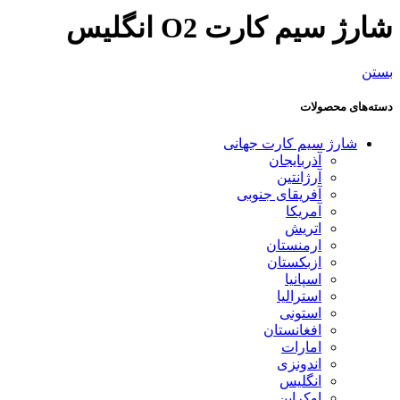
شارژ سیم کارت O2 انگلیس
بستن
دسته‌های محصولات
شارژ سیم کارت جهانی
آذربایجان
آرژانتین
آفریقای جنوبی
آمریکا
اتریش
ارمنستان
ازبکستان
اسپانیا
استرالیا
استونی
افغانستان
امارات
اندونزی
انگلیس
اوکراین