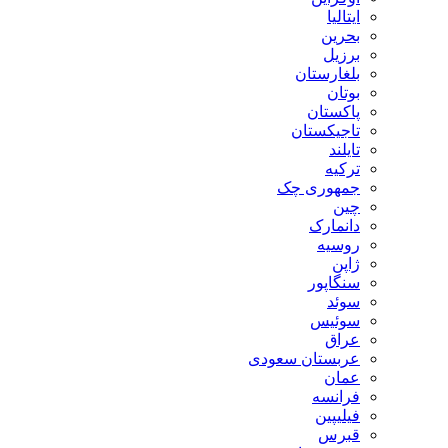
ایتالیا
بحرین
برزیل
بلغارستان
بوتان
پاکستان
تاجیکستان
تایلند
ترکیه
جمهوری چک
چین
دانمارک
روسیه
ژاپن
سنگاپور
سوئد
سوئیس
عراق
عربستان سعودی
عمان
فرانسه
فیلیپین
قبرس