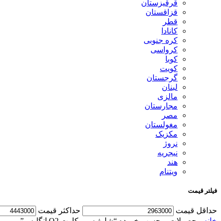
قرقیزستان
قزاقستان
قطر
کانادا
کره جنوبی
کرواسی
کوبا
کویت
گرجستان
لبنان
مالزی
مجارستان
مصر
مغولستان
مکزیک
نروژ
نیجریه
هند
ویتنام
فیلتر قیمت
حداقل قیمت
حداكثر قيمت
خانه
محصولات برچسب خورده “شارژ سیم کارت O2 انگلیس”