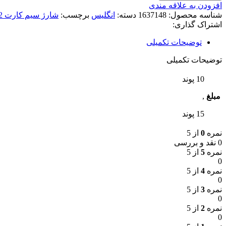
افزودن به علاقه مندی
شناسه محصول:
1637148
دسته:
انگلیس
برچسب:
شارژ سیم کارت O2
اشتراک گذاری:
توضیحات تکمیلی
توضیحات تکمیلی
10 پوند
مبلغ
,
15 پوند
نمره
0
از 5
0 نقد و بررسی
نمره
5
از 5
0
نمره
4
از 5
0
نمره
3
از 5
0
نمره
2
از 5
0