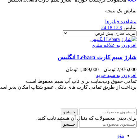
نمایش یک نتیجه
مشاهده فیلترها
نمایش
9
12
18
24
افزودن به علاقه مندی
شارژ سیم کارت Lebara انگلیس
Price
2,976,000
تومان
–
1,489,000
تومان
range:
این
افزودن به سبد خرید
1,489,000 تومان
محصول
تمامی حقوق وب‌سایت برای تاپ آپ سیم محفوظ است
through
دارای
پرداخت از طریق تمامی کارت های بانکی عضو شتاب امکان پذیر اس
2,976,000 تومان
انواع
مختلفی
می
باشد.
جستجو
گزینه
برای دیدن محصولات که دنبال آن هستید تایپ کنید.
ها
جستجو
ممکن
است
منو