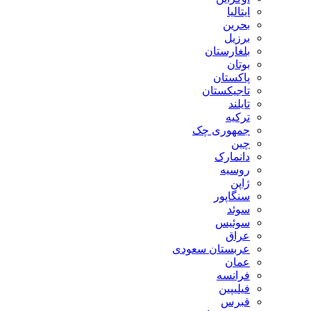
ایتالیا
بحرین
برزیل
بلغارستان
بوتان
پاکستان
تاجیکستان
تایلند
ترکیه
جمهوری چک
چین
دانمارک
روسیه
ژاپن
سنگاپور
سوئد
سوئیس
عراق
عربستان سعودی
عمان
فرانسه
فیلیپین
قبرس