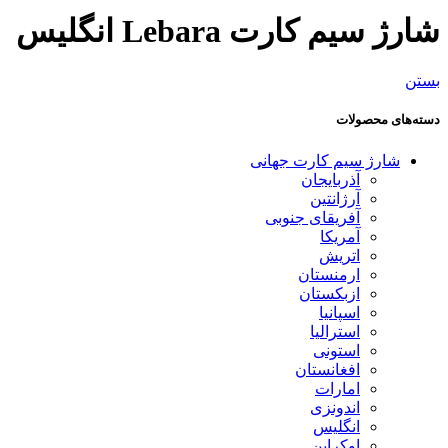
شارژ سیم کارت Lebara انگلیس
بستن
دسته‌های محصولات
شارژ سیم کارت جهانی
آذربایجان
آرژانتین
آفریقای جنوبی
آمریکا
اتریش
ارمنستان
ازبکستان
اسپانیا
استرالیا
استونی
افغانستان
امارات
اندونزی
انگلیس
اوکراین