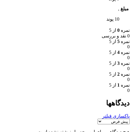
مبلغ
,
10 پوند
نمره
0
از 5
0 نقد و بررسی
نمره
5
از 5
0
نمره
4
از 5
0
نمره
3
از 5
0
نمره
2
از 5
0
نمره
1
از 5
0
دیدگاهها
پاکسازی فیلتر
هیچ دیدگاهی برای این محصول نوشته نشده است.