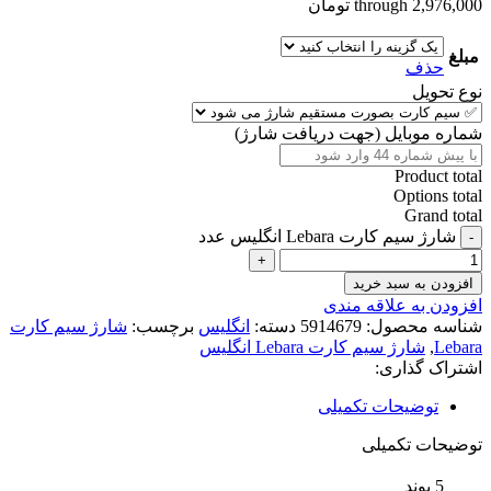
through 2,976,000 تومان
مبلغ
حذف
نوع تحویل
شماره موبایل (جهت دریافت شارژ)
Product total
Options total
Grand total
شارژ سیم کارت Lebara انگلیس عدد
افزودن به سبد خرید
افزودن به علاقه مندی
شناسه محصول:
5914679
دسته:
انگلیس
برچسب:
شارژ سیم کارت
Lebara
,
شارژ سیم کارت Lebara انگلیس
اشتراک گذاری:
توضیحات تکمیلی
توضیحات تکمیلی
5 پوند