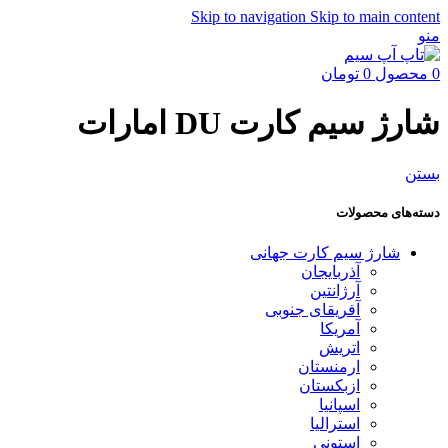
Skip to navigation
Skip to main content
منو
0
محصول
0
تومان
شارژ سیم کارت DU امارات
بستن
دسته‌های محصولات
شارژ سیم کارت جهانی
آذربایجان
آرژانتین
آفریقای جنوبی
آمریکا
اتریش
ارمنستان
ازبکستان
اسپانیا
استرالیا
استونی