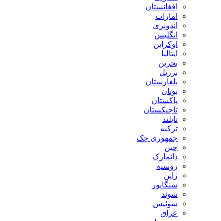
افغانستان
امارات
اندونزی
انگلیس
اوکراین
ایتالیا
بحرین
برزیل
بلغارستان
بوتان
پاکستان
تاجیکستان
تایلند
ترکیه
جمهوری چک
چین
دانمارک
روسیه
ژاپن
سنگاپور
سوئد
سوئیس
عراق