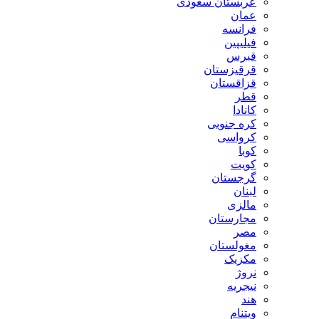
عربستان سعودی
عمان
فرانسه
فیلیپین
قبرس
قرقیزستان
قزاقستان
قطر
کانادا
کره جنوبی
کرواسی
کوبا
کویت
گرجستان
لبنان
مالزی
مجارستان
مصر
مغولستان
مکزیک
نروژ
نیجریه
هند
ویتنام