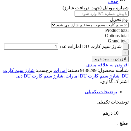
حذف
شماره موبایل (جهت دریافت شارژ)
نوع تحویل
Product total
Options total
Grand total
شارژ سیم کارت DU امارات عدد
افزودن به سبد خرید
افزودن به علاقه مندی
شناسه محصول:
9138299
دسته:
امارات
برچسب:
شارژ سیم کارت
DU
,
شارژ سیم کارت DU امارات
,
شارژ سیم کارت DU دبی
اشتراک گذاری:
توضیحات تکمیلی
توضیحات تکمیلی
10 درهم
مبلغ
,