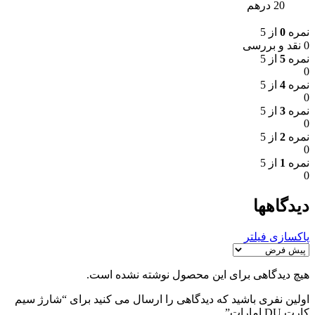
20 درهم
نمره
0
از 5
0 نقد و بررسی
نمره
5
از 5
0
نمره
4
از 5
0
نمره
3
از 5
0
نمره
2
از 5
0
نمره
1
از 5
0
دیدگاهها
پاکسازی فیلتر
هیچ دیدگاهی برای این محصول نوشته نشده است.
اولین نفری باشید که دیدگاهی را ارسال می کنید برای “شارژ سیم
کارت DU امارات”