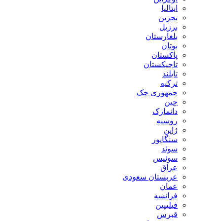
ایتالیا
بحرین
برزیل
بلغارستان
بوتان
پاکستان
تاجیکستان
تایلند
ترکیه
جمهوری چک
چین
دانمارک
روسیه
ژاپن
سنگاپور
سوئد
سوئیس
عراق
عربستان سعودی
عمان
فرانسه
فیلیپین
قبرس