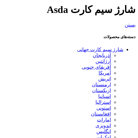
شارژ سیم کارت Asda
بستن
دسته‌های محصولات
شارژ سیم کارت جهانی
آذربایجان
آرژانتین
آفریقای جنوبی
آمریکا
اتریش
ارمنستان
ازبکستان
اسپانیا
استرالیا
استونی
افغانستان
امارات
اندونزی
انگلیس
اوکراین