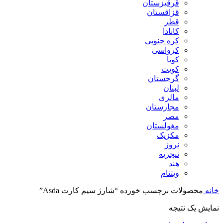
قرقیزستان
قزاقستان
قطر
کانادا
کره جنوبی
کرواسی
کوبا
کویت
گرجستان
لبنان
مالزی
مجارستان
مصر
مغولستان
مکزیک
نروژ
نیجریه
هند
ویتنام
خانه
محصولات برچسب خورده “شارژ سیم کارت Asda”
نمایش یک نتیجه