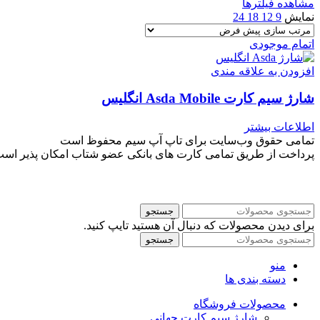
مشاهده فیلترها
نمایش
9
12
18
24
اتمام موجودی
افزودن به علاقه مندی
شارژ سیم کارت Asda Mobile انگلیس
اطلاعات بیشتر
تمامی حقوق وب‌سایت برای تاپ آپ سیم محفوظ است
پرداخت از طریق تمامی کارت های بانکی عضو شتاب امکان پذیر اس
جستجو
برای دیدن محصولات که دنبال آن هستید تایپ کنید.
جستجو
منو
دسته بندی ها
محصولات فروشگاه
شارژ سیم کارت جهانی