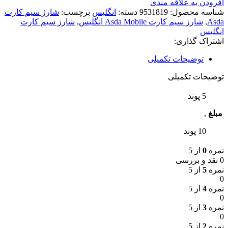
افزودن به علاقه مندی
شناسه محصول:
9531819
دسته:
انگلیس
برچسب:
شارژ سیم کارت
Asda
,
شارژ سیم کارت Asda Mobile انگلیس
,
شارژ سیم کارت
انگلیس
اشتراک گذاری:
توضیحات تکمیلی
توضیحات تکمیلی
5 پوند
مبلغ
,
10 پوند
نمره
0
از 5
0 نقد و بررسی
نمره
5
از 5
0
نمره
4
از 5
0
نمره
3
از 5
0
نمره
2
از 5