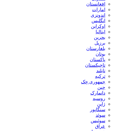
افغانستان
امارات
اندونزی
انگلیس
اوکراین
ایتالیا
بحرین
برزیل
بلغارستان
بوتان
پاکستان
تاجیکستان
تایلند
ترکیه
جمهوری چک
چین
دانمارک
روسیه
ژاپن
سنگاپور
سوئد
سوئیس
عراق