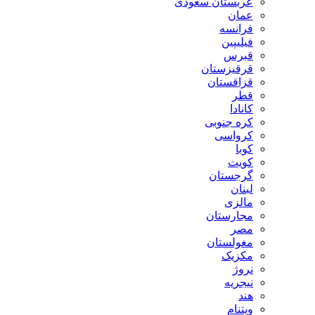
عربستان سعودی
عمان
فرانسه
فیلیپین
قبرس
قرقیزستان
قزاقستان
قطر
کانادا
کره جنوبی
کرواسی
کوبا
کویت
گرجستان
لبنان
مالزی
مجارستان
مصر
مغولستان
مکزیک
نروژ
نیجریه
هند
ویتنام