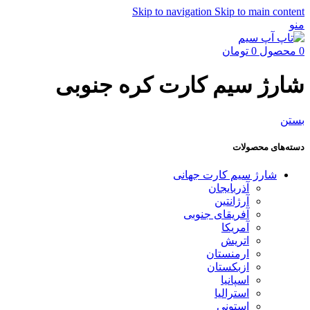
Skip to navigation
Skip to main content
منو
0
محصول
0
تومان
شارژ سیم کارت کره جنوبی
بستن
دسته‌های محصولات
شارژ سیم کارت جهانی
آذربایجان
آرژانتین
آفریقای جنوبی
آمریکا
اتریش
ارمنستان
ازبکستان
اسپانیا
استرالیا
استونی