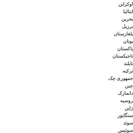
اوکراین
ایتالیا
بحرین
برزیل
بلغارستان
بوتان
پاکستان
تاجیکستان
تایلند
ترکیه
جمهوری چک
چین
دانمارک
روسیه
ژاپن
سنگاپور
سوئد
سوئیس