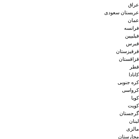
عراق
عربستان سعودی
عمان
فرانسه
فیلیپین
قبرس
قرقیزستان
قزاقستان
قطر
کانادا
کره جنوبی
کرواسی
کوبا
کویت
گرجستان
لبنان
مالزی
مجارستان