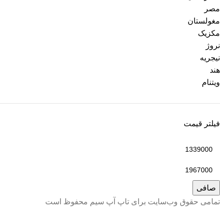
مصر
مغولستان
مکزیک
نروژ
نیجریه
هند
ویتنام
فیلتر قیمت
صافی
تمامی حقوق وب‌سایت برای تاپ آپ سیم محفوظ است