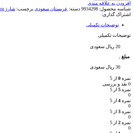
افزودن به علاقه مندی
شناسه محصول:
9934298
دسته:
عربستان سعودی
برچسب:
شارژ Lebara عربستان سعودی
اشتراک گذاری:
توضیحات تکمیلی
توضیحات تکمیلی
20 ریال سعودی
مبلغ
,
30 ریال سعودی
نمره
0
از 5
0 نقد و بررسی
نمره
5
از 5
0
نمره
4
از 5
0
نمره
3
از 5
0
نمره
2
از 5
0