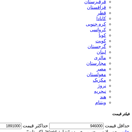
قرقیزستان
قزاقستان
قطر
کانادا
کره جنوبی
کرواسی
کوبا
کویت
گرجستان
لبنان
مالزی
مجارستان
مصر
مغولستان
مکزیک
نروژ
نیجریه
هند
ویتنام
فیلتر قیمت
حداقل قیمت
حداكثر قيمت
خانه
محصولات برچسب خورده “شارژ Warid پاکستان”