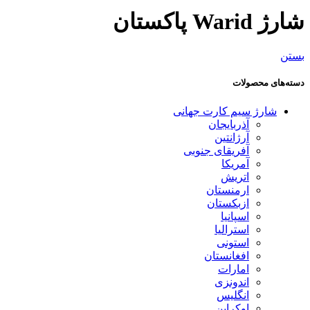
شارژ Warid پاکستان
بستن
دسته‌های محصولات
شارژ سیم کارت جهانی
آذربایجان
آرژانتین
آفریقای جنوبی
آمریکا
اتریش
ارمنستان
ازبکستان
اسپانیا
استرالیا
استونی
افغانستان
امارات
اندونزی
انگلیس
اوکراین