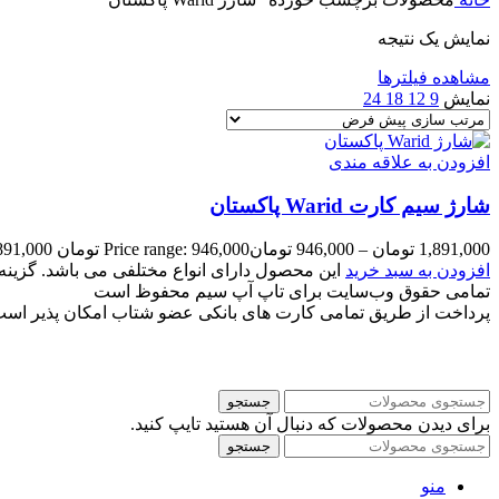
نمایش یک نتیجه
مشاهده فیلترها
نمایش
9
12
18
24
افزودن به علاقه مندی
شارژ سیم کارت Warid پاکستان
1,891,000
تومان
–
946,000
تومان
Price range: 946,000 تومان through 1,891,000 تومان
افزودن به سبد خرید
این محصول دارای انواع مختلفی می باشد. گزی
تمامی حقوق وب‌سایت برای تاپ آپ سیم محفوظ است
پرداخت از طریق تمامی کارت های بانکی عضو شتاب امکان پذیر اس
جستجو
برای دیدن محصولات که دنبال آن هستید تایپ کنید.
جستجو
منو