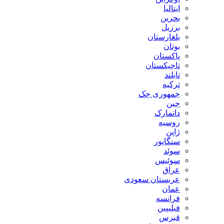
ایتالیا
بحرین
برزیل
بلغارستان
بوتان
پاکستان
تاجیکستان
تایلند
ترکیه
جمهوری چک
چین
دانمارک
روسیه
ژاپن
سنگاپور
سوئد
سوئیس
عراق
عربستان سعودی
عمان
فرانسه
فیلیپین
قبرس