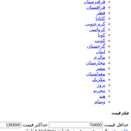
قرقیزستان
قزاقستان
قطر
کانادا
کره جنوبی
کرواسی
کوبا
کویت
گرجستان
لبنان
مالزی
مجارستان
مصر
مغولستان
مکزیک
نروژ
نیجریه
هند
ویتنام
فیلتر قیمت
حداقل قیمت
حداكثر قيمت
خانه
محصولات برچسب خورده “شارژ Vodafone قطر”