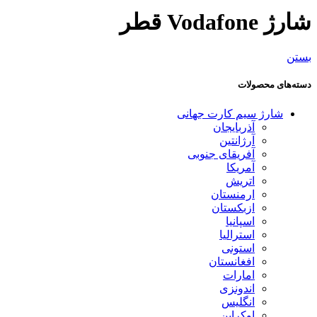
شارژ Vodafone قطر
بستن
دسته‌های محصولات
شارژ سیم کارت جهانی
آذربایجان
آرژانتین
آفریقای جنوبی
آمریکا
اتریش
ارمنستان
ازبکستان
اسپانیا
استرالیا
استونی
افغانستان
امارات
اندونزی
انگلیس
اوکراین