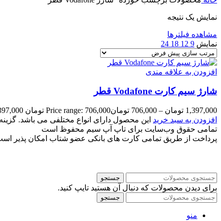
نمایش یک نتیجه
مشاهده فیلترها
نمایش
9
12
18
24
افزودن به علاقه مندی
شارژ سیم کارت Vodafone قطر
1,397,000
تومان
–
706,000
تومان
Price range: 706,000 تومان through 1,397,000 تومان
افزودن به سبد خرید
این محصول دارای انواع مختلفی می باشد. گزی
تمامی حقوق وب‌سایت برای تاپ آپ سیم محفوظ است
پرداخت از طریق تمامی کارت های بانکی عضو شتاب امکان پذیر اس
جستجو
برای دیدن محصولات که دنبال آن هستید تایپ کنید.
جستجو
منو