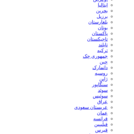
ایتالیا
بحرین
برزیل
بلغارستان
بوتان
پاکستان
تاجیکستان
تایلند
ترکیه
جمهوری چک
چین
دانمارک
روسیه
ژاپن
سنگاپور
سوئد
سوئیس
عراق
عربستان سعودی
عمان
فرانسه
فیلیپین
قبرس