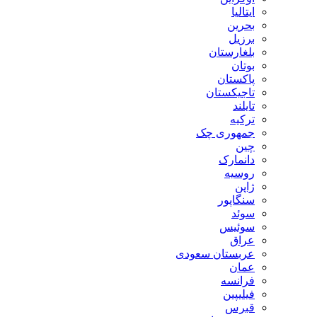
ایتالیا
بحرین
برزیل
بلغارستان
بوتان
پاکستان
تاجیکستان
تایلند
ترکیه
جمهوری چک
چین
دانمارک
روسیه
ژاپن
سنگاپور
سوئد
سوئیس
عراق
عربستان سعودی
عمان
فرانسه
فیلیپین
قبرس