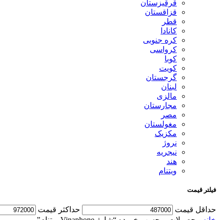
قرقیزستان
قزاقستان
قطر
کانادا
کره جنوبی
کرواسی
کوبا
کویت
گرجستان
لبنان
مالزی
مجارستان
مصر
مغولستان
مکزیک
نروژ
نیجریه
هند
ویتنام
فیلتر قیمت
حداقل قیمت
حداكثر قيمت
خانه
محصولات برچسب خورده “شارژ Vinaphone ویتنام”