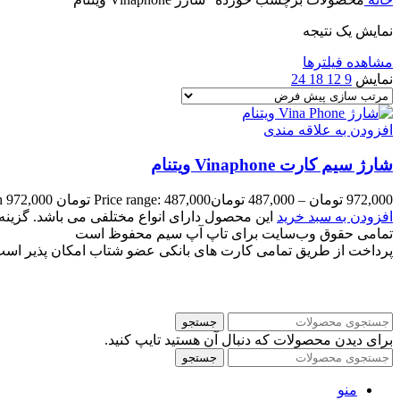
نمایش یک نتیجه
مشاهده فیلترها
نمایش
9
12
18
24
افزودن به علاقه مندی
شارژ سیم کارت Vinaphone ویتنام
972,000
تومان
–
487,000
تومان
Price range: 487,000 تومان through 972,000 تومان
افزودن به سبد خرید
این محصول دارای انواع مختلفی می باشد. گزی
تمامی حقوق وب‌سایت برای تاپ آپ سیم محفوظ است
پرداخت از طریق تمامی کارت های بانکی عضو شتاب امکان پذیر اس
جستجو
برای دیدن محصولات که دنبال آن هستید تایپ کنید.
جستجو
منو