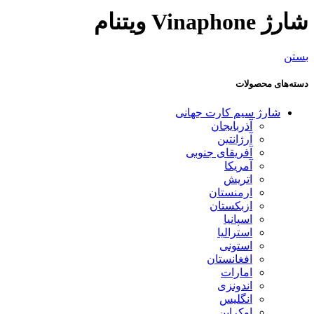
شارژ Vinaphone ویتنام
بستن
دسته‌های محصولات
شارژ سیم کارت جهانی
آذربایجان
آرژانتین
آفریقای جنوبی
آمریکا
اتریش
ارمنستان
ازبکستان
اسپانیا
استرالیا
استونی
افغانستان
امارات
اندونزی
انگلیس
اوکراین