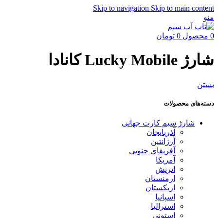
Skip to navigation
Skip to main content
منو
0
محصول
0
تومان
شارژ Lucky Mobile کانادا
بستن
دسته‌های محصولات
شارژ سیم کارت جهانی
آذربایجان
آرژانتین
آفریقای جنوبی
آمریکا
اتریش
ارمنستان
ازبکستان
اسپانیا
استرالیا
استونی