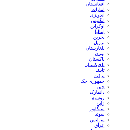
افغانستان
امارات
اندونزی
انگلیس
اوکراین
ایتالیا
بحرین
برزیل
بلغارستان
بوتان
پاکستان
تاجیکستان
تایلند
ترکیه
جمهوری چک
چین
دانمارک
روسیه
ژاپن
سنگاپور
سوئد
سوئیس
عراق