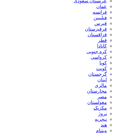
عربستان سعودی
عمان
فرانسه
فیلیپین
قبرس
قرقیزستان
قزاقستان
قطر
کانادا
کره جنوبی
کرواسی
کوبا
کویت
گرجستان
لبنان
مالزی
مجارستان
مصر
مغولستان
مکزیک
نروژ
نیجریه
هند
ویتنام