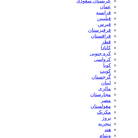
عربستان سعودی
عمان
فرانسه
فیلیپین
قبرس
قرقیزستان
قزاقستان
قطر
کانادا
کره جنوبی
کرواسی
کوبا
کویت
گرجستان
لبنان
مالزی
مجارستان
مصر
مغولستان
مکزیک
نروژ
نیجریه
هند
ویتنام