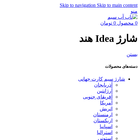
Skip to navigation
Skip to main content
منو
0
محصول
0
تومان
شارژ Idea هند
بستن
دسته‌های محصولات
شارژ سیم کارت جهانی
آذربایجان
آرژانتین
آفریقای جنوبی
آمریکا
اتریش
ارمنستان
ازبکستان
اسپانیا
استرالیا
استونی