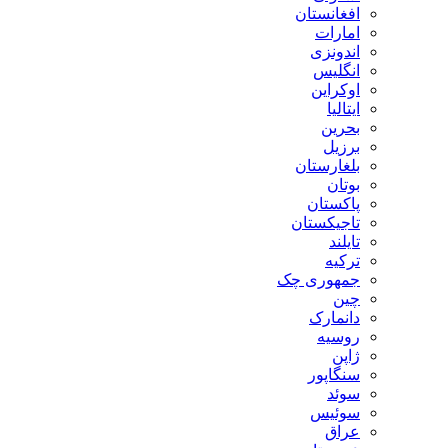
افغانستان
امارات
اندونزی
انگلیس
اوکراین
ایتالیا
بحرین
برزیل
بلغارستان
بوتان
پاکستان
تاجیکستان
تایلند
ترکیه
جمهوری چک
چین
دانمارک
روسیه
ژاپن
سنگاپور
سوئد
سوئیس
عراق