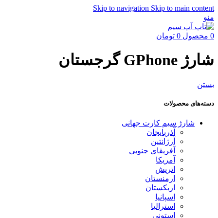
Skip to navigation
Skip to main content
منو
0
محصول
0
تومان
شارژ GPhone گرجستان
بستن
دسته‌های محصولات
شارژ سیم کارت جهانی
آذربایجان
آرژانتین
آفریقای جنوبی
آمریکا
اتریش
ارمنستان
ازبکستان
اسپانیا
استرالیا
استونی