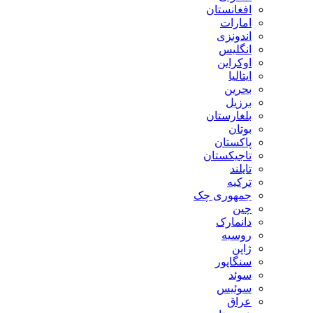
افغانستان
امارات
اندونزی
انگلیس
اوکراین
ایتالیا
بحرین
برزیل
بلغارستان
بوتان
پاکستان
تاجیکستان
تایلند
ترکیه
جمهوری چک
چین
دانمارک
روسیه
ژاپن
سنگاپور
سوئد
سوئیس
عراق