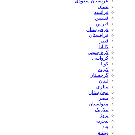
عربستان سعودی
عمان
فرانسه
فیلیپین
قبرس
قرقیزستان
قزاقستان
قطر
کانادا
کره جنوبی
کرواسی
کوبا
کویت
گرجستان
لبنان
مالزی
مجارستان
مصر
مغولستان
مکزیک
نروژ
نیجریه
هند
ویتنام