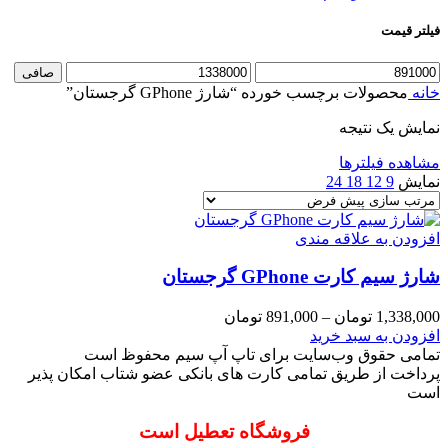
فیلتر قیمت
حداقل
حداكثر
صافی
قیمت
قيمت
خانه
محصولات برچسب خورده “شارژ GPhone گرجستان”
نمایش یک نتیجه
مشاهده فیلترها
نمایش
9
12
18
24
افزودن به علاقه مندی
شارژ سیم کارت GPhone گرجستان
Price
1,338,000
تومان
–
891,000
تومان
range:
این
افزودن به سبد خرید
891,000 تومان
محصول
تمامی حقوق وب‌سایت برای تاپ آپ سیم محفوظ است
through
دارای
پرداخت از طریق تمامی کارت های بانکی عضو شتاب امکان پذیر
1,338,000 تومان
انواع
است
مختلفی
فروشگاه تعطیل است
می