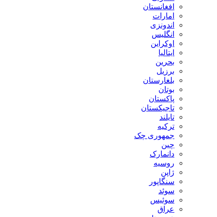
افغانستان
امارات
اندونزی
انگلیس
اوکراین
ایتالیا
بحرین
برزیل
بلغارستان
بوتان
پاکستان
تاجیکستان
تایلند
ترکیه
جمهوری چک
چین
دانمارک
روسیه
ژاپن
سنگاپور
سوئد
سوئیس
عراق