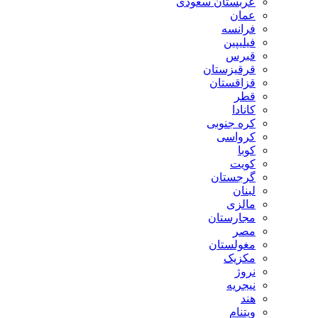
عربستان سعودی
عمان
فرانسه
فیلیپین
قبرس
قرقیزستان
قزاقستان
قطر
کانادا
کره جنوبی
کرواسی
کوبا
کویت
گرجستان
لبنان
مالزی
مجارستان
مصر
مغولستان
مکزیک
نروژ
نیجریه
هند
ویتنام