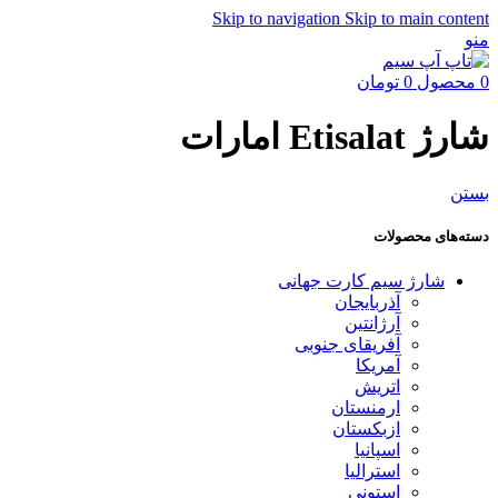
Skip to navigation
Skip to main content
منو
0
محصول
0
تومان
شارژ Etisalat امارات
بستن
دسته‌های محصولات
شارژ سیم کارت جهانی
آذربایجان
آرژانتین
آفریقای جنوبی
آمریکا
اتریش
ارمنستان
ازبکستان
اسپانیا
استرالیا
استونی