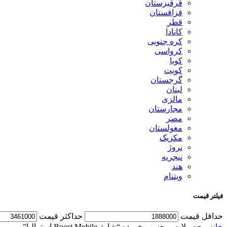
قرقیزستان
قزاقستان
قطر
کانادا
کره جنوبی
کرواسی
کوبا
کویت
گرجستان
لبنان
مالزی
مجارستان
مصر
مغولستان
مکزیک
نروژ
نیجریه
هند
ویتنام
فیلتر قیمت
حداقل قیمت
حداكثر قيمت
خانه
محصولات برچسب خورده “شارژ Boost Mobile استرالیا”