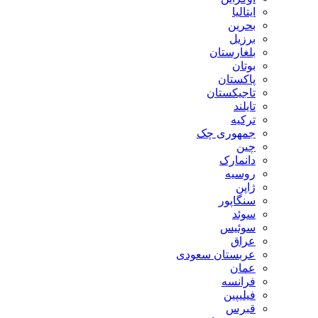
ایتالیا
بحرین
برزیل
بلغارستان
بوتان
پاکستان
تاجیکستان
تایلند
ترکیه
جمهوری چک
چین
دانمارک
روسیه
ژاپن
سنگاپور
سوئد
سوئیس
عراق
عربستان سعودی
عمان
فرانسه
فیلیپین
قبرس