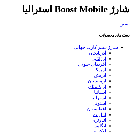
شارژ Boost Mobile استرالیا
بستن
دسته‌های محصولات
شارژ سیم کارت جهانی
آذربایجان
آرژانتین
آفریقای جنوبی
آمریکا
اتریش
ارمنستان
ازبکستان
اسپانیا
استرالیا
استونی
افغانستان
امارات
اندونزی
انگلیس
اوکراین