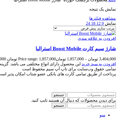
نمایش یک نتیجه
مشاهده فیلترها
نمایش
9
12
18
24
افزودن به علاقه مندی
شارژ سیم کارت Boost Mobile استرالیا
3,404,000
تومان
–
1,857,000
تومان
Price range: 1,857,000 تومان through 3,404,000 تومان
افزودن به سبد خرید
این محصول دارای انواع مختلفی می باشد. گزی
تمامی حقوق وب‌سایت برای تاپ آپ سیم محفوظ است
پرداخت از طریق تمامی کارت های بانکی عضو شتاب امکان پذیر اس
جستجو
برای دیدن محصولات که دنبال آن هستید تایپ کنید.
جستجو
منو