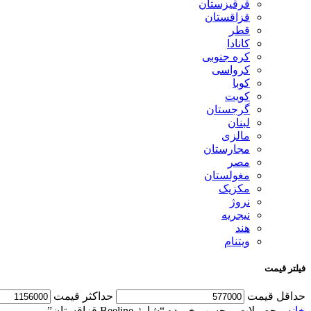
قرقیزستان
قزاقستان
قطر
کانادا
کره جنوبی
کرواسی
کوبا
کویت
گرجستان
لبنان
مالزی
مجارستان
مصر
مغولستان
مکزیک
نروژ
نیجریه
هند
ویتنام
فیلتر قیمت
حداقل قیمت
حداكثر قيمت
خانه
محصولات برچسب خورده “شارژ Beeline قزاقستان”