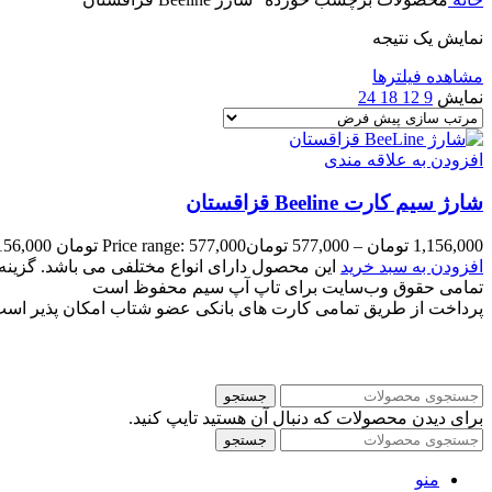
نمایش یک نتیجه
مشاهده فیلترها
نمایش
9
12
18
24
افزودن به علاقه مندی
شارژ سیم کارت Beeline قزاقستان
1,156,000
تومان
–
577,000
تومان
Price range: 577,000 تومان through 1,156,000 تومان
افزودن به سبد خرید
این محصول دارای انواع مختلفی می باشد. گزی
تمامی حقوق وب‌سایت برای تاپ آپ سیم محفوظ است
پرداخت از طریق تمامی کارت های بانکی عضو شتاب امکان پذیر اس
جستجو
برای دیدن محصولات که دنبال آن هستید تایپ کنید.
جستجو
منو