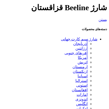
شارژ Beeline قزاقستان
بستن
دسته‌های محصولات
شارژ سیم کارت جهانی
آذربایجان
آرژانتین
آفریقای جنوبی
آمریکا
اتریش
ارمنستان
ازبکستان
اسپانیا
استرالیا
استونی
افغانستان
امارات
اندونزی
انگلیس
اوکراین