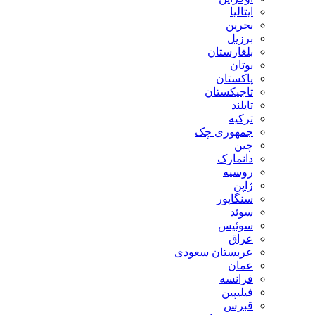
ایتالیا
بحرین
برزیل
بلغارستان
بوتان
پاکستان
تاجیکستان
تایلند
ترکیه
جمهوری چک
چین
دانمارک
روسیه
ژاپن
سنگاپور
سوئد
سوئیس
عراق
عربستان سعودی
عمان
فرانسه
فیلیپین
قبرس