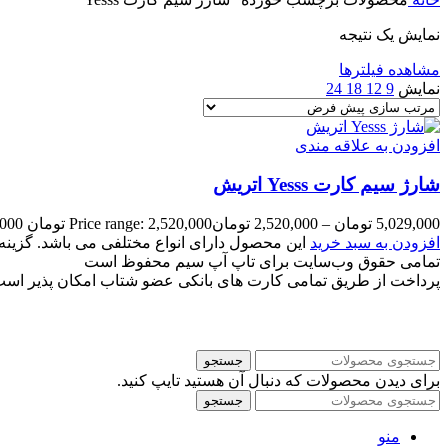
نمایش یک نتیجه
مشاهده فیلترها
نمایش
9
12
18
24
افزودن به علاقه مندی
شارژ سیم کارت Yesss اتریش
5,029,000
تومان
–
2,520,000
تومان
Price range: 2,520,000 تومان through 5,029,000 تومان
افزودن به سبد خرید
این محصول دارای انواع مختلفی می باشد. گزی
تمامی حقوق وب‌سایت برای تاپ آپ سیم محفوظ است
پرداخت از طریق تمامی کارت های بانکی عضو شتاب امکان پذیر اس
جستجو
برای دیدن محصولات که دنبال آن هستید تایپ کنید.
جستجو
منو