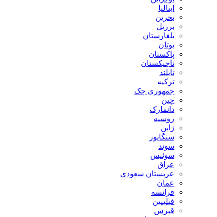
ایتالیا
بحرین
برزیل
بلغارستان
بوتان
پاکستان
تاجیکستان
تایلند
ترکیه
جمهوری چک
چین
دانمارک
روسیه
ژاپن
سنگاپور
سوئد
سوئیس
عراق
عربستان سعودی
عمان
فرانسه
فیلیپین
قبرس