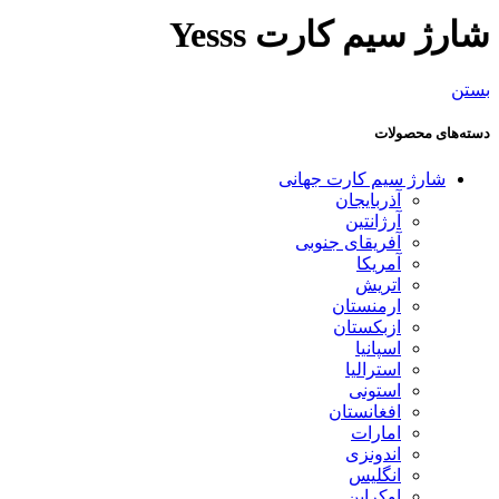
شارژ سیم کارت Yesss
بستن
دسته‌های محصولات
شارژ سیم کارت جهانی
آذربایجان
آرژانتین
آفریقای جنوبی
آمریکا
اتریش
ارمنستان
ازبکستان
اسپانیا
استرالیا
استونی
افغانستان
امارات
اندونزی
انگلیس
اوکراین