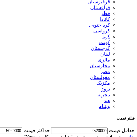
قرقیزستان
قزاقستان
قطر
کانادا
کره جنوبی
کرواسی
کوبا
کویت
گرجستان
لبنان
مالزی
مجارستان
مصر
مغولستان
مکزیک
نروژ
نیجریه
هند
ویتنام
فیلتر قیمت
حداقل قیمت
حداكثر قيمت
خانه
محصولات برچسب خورده “شارژ سیم کارت Yesss”