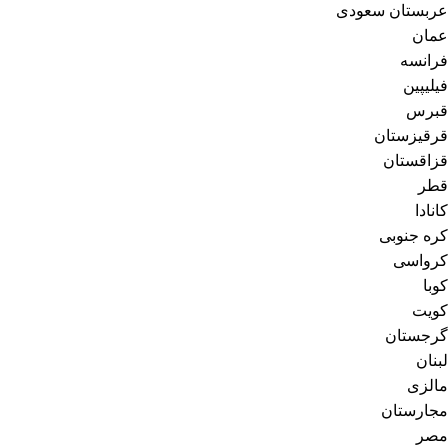
عربستان سعودی
عمان
فرانسه
فیلیپین
قبرس
قرقیزستان
قزاقستان
قطر
کانادا
کره جنوبی
کرواسی
کوبا
کویت
گرجستان
لبنان
مالزی
مجارستان
مصر