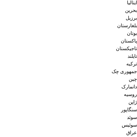
ایتالیا
بحرین
برزیل
بلغارستان
بوتان
پاکستان
تاجیکستان
تایلند
ترکیه
جمهوری چک
چین
دانمارک
روسیه
ژاپن
سنگاپور
سوئد
سوئیس
عراق