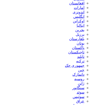
افغانستان
امارات
اندونزی
انگلیس
اوکراین
ایتالیا
بحرین
برزیل
بلغارستان
بوتان
پاکستان
تاجیکستان
تایلند
ترکیه
جمهوری چک
چین
دانمارک
روسیه
ژاپن
سنگاپور
سوئد
سوئیس
عراق