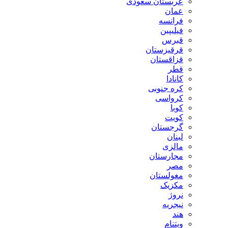
عربستان سعودی
عمان
فرانسه
فیلیپین
قبرس
قرقیزستان
قزاقستان
قطر
کانادا
کره جنوبی
کرواسی
کوبا
کویت
گرجستان
لبنان
مالزی
مجارستان
مصر
مغولستان
مکزیک
نروژ
نیجریه
هند
ویتنام