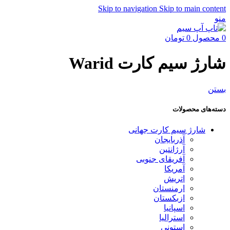
Skip to navigation
Skip to main content
منو
0
محصول
0
تومان
شارژ سیم کارت Warid
بستن
دسته‌های محصولات
شارژ سیم کارت جهانی
آذربایجان
آرژانتین
آفریقای جنوبی
آمریکا
اتریش
ارمنستان
ازبکستان
اسپانیا
استرالیا
استونی