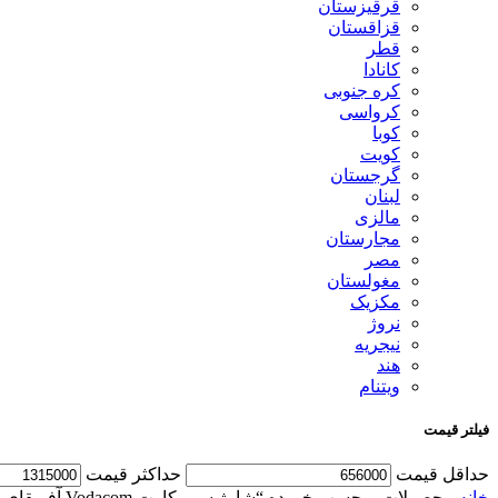
قرقیزستان
قزاقستان
قطر
کانادا
کره جنوبی
کرواسی
کوبا
کویت
گرجستان
لبنان
مالزی
مجارستان
مصر
مغولستان
مکزیک
نروژ
نیجریه
هند
ویتنام
فیلتر قیمت
حداقل قیمت
حداكثر قيمت
خانه
محصولات برچسب خورده “شارژ سیم کارت Vodacom آفریقای جنوبی”