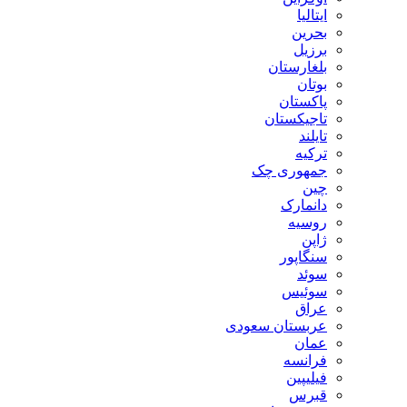
ایتالیا
بحرین
برزیل
بلغارستان
بوتان
پاکستان
تاجیکستان
تایلند
ترکیه
جمهوری چک
چین
دانمارک
روسیه
ژاپن
سنگاپور
سوئد
سوئیس
عراق
عربستان سعودی
عمان
فرانسه
فیلیپین
قبرس