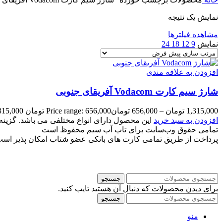
نمایش یک نتیجه
مشاهده فیلترها
نمایش
9
12
18
24
افزودن به علاقه مندی
شارژ سیم کارت Vodacom آفریقای جنوبی
1,315,000
تومان
–
656,000
تومان
Price range: 656,000 تومان through 1,315,000 تومان
افزودن به سبد خرید
این محصول دارای انواع مختلفی می باشد. گزی
تمامی حقوق وب‌سایت برای تاپ آپ سیم محفوظ است
پرداخت از طریق تمامی کارت های بانکی عضو شتاب امکان پذیر اس
جستجو
برای دیدن محصولات که دنبال آن هستید تایپ کنید.
جستجو
منو