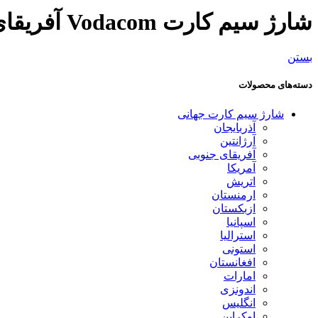
شارژ سیم کارت Vodacom آفریقای جنوبی
بستن
دسته‌های محصولات
شارژ سیم کارت جهانی
آذربایجان
آرژانتین
آفریقای جنوبی
آمریکا
اتریش
ارمنستان
ازبکستان
اسپانیا
استرالیا
استونی
افغانستان
امارات
اندونزی
انگلیس
اوکراین