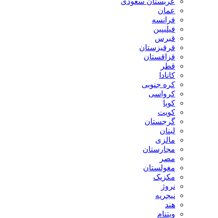
عربستان سعودی
عمان
فرانسه
فیلیپین
قبرس
قرقیزستان
قزاقستان
قطر
کانادا
کره جنوبی
کرواسی
کوبا
کویت
گرجستان
لبنان
مالزی
مجارستان
مصر
مغولستان
مکزیک
نروژ
نیجریه
هند
ویتنام