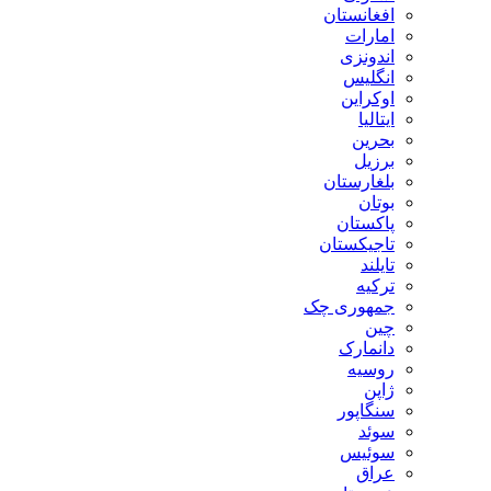
افغانستان
امارات
اندونزی
انگلیس
اوکراین
ایتالیا
بحرین
برزیل
بلغارستان
بوتان
پاکستان
تاجیکستان
تایلند
ترکیه
جمهوری چک
چین
دانمارک
روسیه
ژاپن
سنگاپور
سوئد
سوئیس
عراق