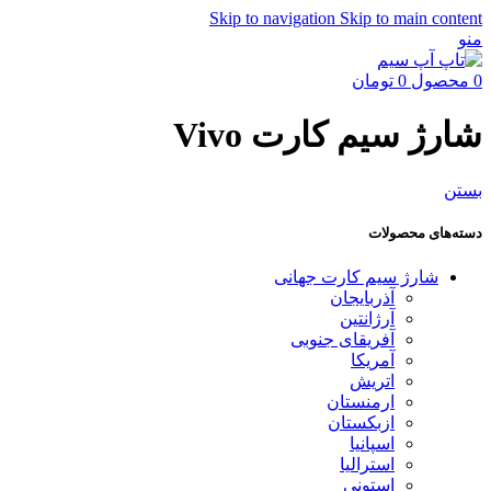
Skip to navigation
Skip to main content
منو
0
محصول
0
تومان
شارژ سیم کارت Vivo
بستن
دسته‌های محصولات
شارژ سیم کارت جهانی
آذربایجان
آرژانتین
آفریقای جنوبی
آمریکا
اتریش
ارمنستان
ازبکستان
اسپانیا
استرالیا
استونی