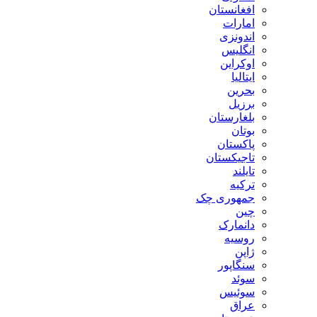
افغانستان
امارات
اندونزی
انگلیس
اوکراین
ایتالیا
بحرین
برزیل
بلغارستان
بوتان
پاکستان
تاجیکستان
تایلند
ترکیه
جمهوری چک
چین
دانمارک
روسیه
ژاپن
سنگاپور
سوئد
سوئیس
عراق