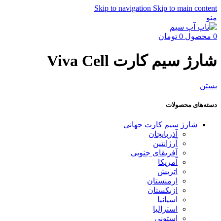
Skip to navigation
Skip to main content
منو
0
محصول
0
تومان
شارژ سیم کارت Viva Cell
بستن
دسته‌های محصولات
شارژ سیم کارت جهانی
آذربایجان
آرژانتین
آفریقای جنوبی
آمریکا
اتریش
ارمنستان
ازبکستان
اسپانیا
استرالیا
استونی