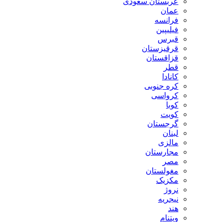
عربستان سعودی
عمان
فرانسه
فیلیپین
قبرس
قرقیزستان
قزاقستان
قطر
کانادا
کره جنوبی
کرواسی
کوبا
کویت
گرجستان
لبنان
مالزی
مجارستان
مصر
مغولستان
مکزیک
نروژ
نیجریه
هند
ویتنام